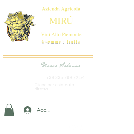
Azienda Agricola
MIRÚ
Vini Alto Piemonte
Ghemme - Italia
Marco Arlunno
+39 335 799 72 54
Clicca per chiamata
diretta
Accedi