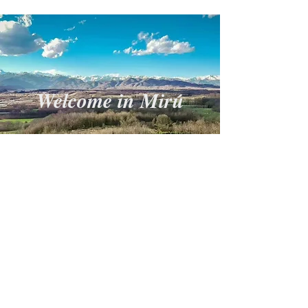
Welcome in Mirú
Home
Nick Xas Production
© 2021 by
- per Az.
Agricola Mirú - Ghemme