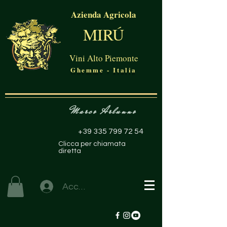
Azienda Agricola
MIRÚ
Vini Alto Piemonte
Ghemme - Italia
Marco Arlunno
+39 335 799 72 54
Clicca per chiamata
diretta
Accedi