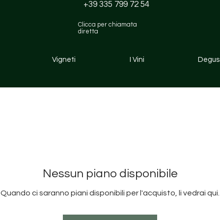
+39 335 799 72 54
Clicca per chiamata
diretta
Vigneti
I Vini
Degust
Nessun piano disponibile
Quando ci saranno piani disponibili per l'acquisto, li vedrai qui.