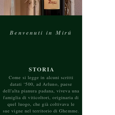
Benvenuti in Mirú
STORIA
Come si legge in alcuni scritti
datati ‘500, ad Arluno, paese
dell'alta pianura padana, viveva una
famiglia di viticoltori, originaria di
quel luogo, che già coltivava le
sue vigne nel territorio di Ghemme.