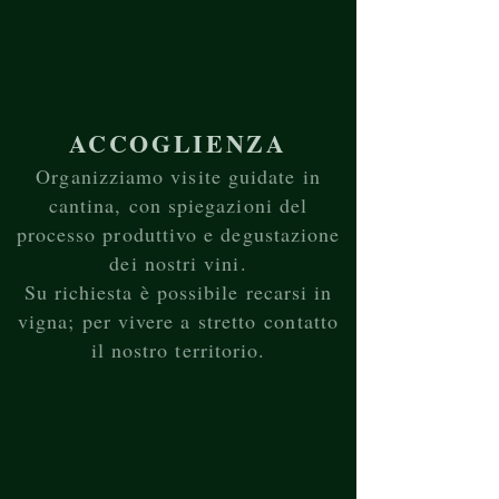
ACCOGLIENZA
Organizziamo
visite guidate in
cantina, con spiegazioni del
processo produttivo e degustazione
dei nostri vini.
Su richiesta è possibile recarsi in
vigna; per vivere a
stretto
contatto
il nostro territorio.