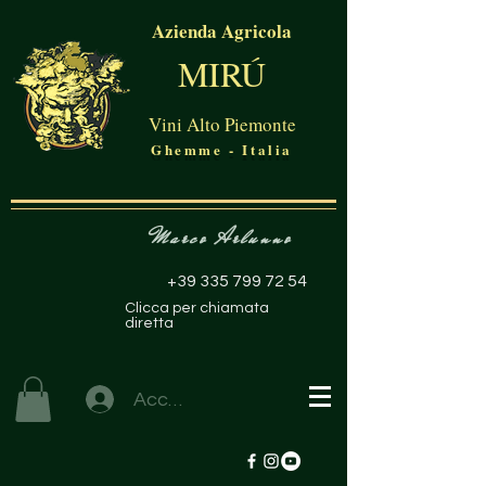
Azienda Agricola
MIRÚ
Vini Alto Piemonte
Ghemme - Italia
Marco Arlunno
+39 335 799 72 54
Clicca per chiamata
diretta
Accedi